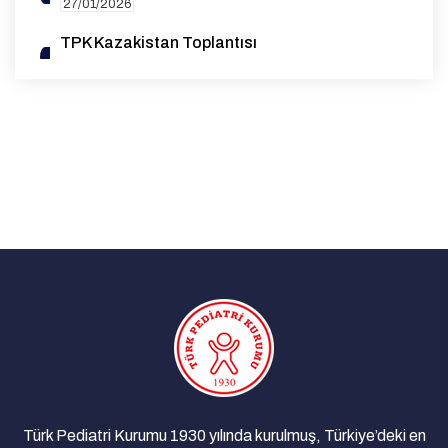
27/01/2026
TPK Kazakistan Toplantısı
14/10/2025
1. Genel Pediatri Sempozyumu
07/08/2025
EAP Yeterlilik (Board) Sınavı Destek Bursu
Duyurusu
27/05/2025
Advocacy for Standardization and High-
Quality Data Collection on Rubella Cases in
the WHO European Region | 26 March 2025
29/03/2025
Çocuk İyilik Merkezi (ÇOİM)
18/03/2025
Yan Dal Uzmanlık Sınavı Sonuçlarına Dair
Açıklama
Türk Pediatri Kurumu 1930 yılında kurulmuş, Türkiye’deki en