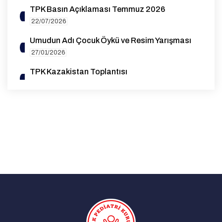
TPK Basın Açıklaması Temmuz 2026
22/07/2026
Umudun Adı Çocuk Öykü ve Resim Yarışması
27/01/2026
TPK Kazakistan Toplantısı
14/10/2025
1. Genel Pediatri Sempozyumu
07/08/2025
EAP Yeterlilik (Board) Sınavı Destek Bursu
Duyurusu
27/05/2025
Advocacy for Standardization and High-
Quality Data Collection on Rubella Cases in
the WHO European Region | 26 March 2025
29/03/2025