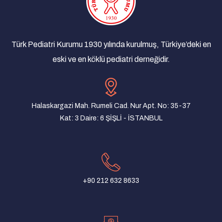
Çocuk İyilik Merkezi (ÇOİM)
18/03/2025
Yan Dal Uzmanlık Sınavı Sonuçlarına Dair
Açıklama
Türk Pediatri Kurumu 1930 yılında kurulmuş, Türkiye’deki en
08/03/2025
eski ve en köklü pediatri derneğidir.
Türk Pediatri Kurumu Derneği Olağan Genel
Kurul İlanı
07/01/2025
Halaskargazi Mah. Rumeli Cad. Nur Apt. No: 35-37
Yenidoğan taramaları yaşam kurtarıcıdır!
Kat: 3 Daire: 6 ŞİŞLİ - İSTANBUL
22/08/2024
Turkish Pediatric Association and Pediatric
Association of Macedonia Joint Meeting
31/07/2024
+90 212 632 8633
Türk Pediatri Kurumu Mersin Şubesi Yönetim
Kurulu ve Denetim Kurulu Oluşturuldu
10/06/2024