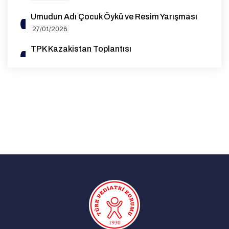
Umudun Adı Çocuk Öykü ve Resim Yarışması
27/01/2026
TPK Kazakistan Toplantısı
14/10/2025
1. Genel Pediatri Sempozyumu
07/08/2025
EAP Yeterlilik (Board) Sınavı Destek Bursu
Duyurusu
27/05/2025
Advocacy for Standardization and High-
Quality Data Collection on Rubella Cases in
the WHO European Region | 26 March 2025
29/03/2025
Çocuk İyilik Merkezi (ÇOİM)
18/03/2025