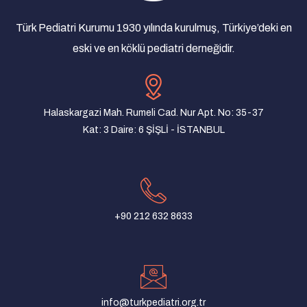
Yan Dal Uzmanlık Sınavı Sonuçlarına Dair
Açıklama
Türk Pediatri Kurumu 1930 yılında kurulmuş, Türkiye’deki en
08/03/2025
eski ve en köklü pediatri derneğidir.
Türk Pediatri Kurumu Derneği Olağan Genel
Kurul İlanı
07/01/2025
Halaskargazi Mah. Rumeli Cad. Nur Apt. No: 35-37
Yenidoğan taramaları yaşam kurtarıcıdır!
Kat: 3 Daire: 6 ŞİŞLİ - İSTANBUL
22/08/2024
Turkish Pediatric Association and Pediatric
Association of Macedonia Joint Meeting
31/07/2024
+90 212 632 8633
Türk Pediatri Kurumu Mersin Şubesi Yönetim
Kurulu ve Denetim Kurulu Oluşturuldu
10/06/2024
TPK Konya Şubesi Akşam Toplantısı
15/05/2024
info@turkpediatri.org.tr