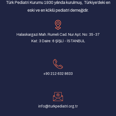
Açıklama
Türk Pediatri Kurumu 1930 yılında kurulmuş, Türkiye’deki en
08/03/2025
eski ve en köklü pediatri derneğidir.
Türk Pediatri Kurumu Derneği Olağan Genel
Kurul İlanı
07/01/2025
Halaskargazi Mah. Rumeli Cad. Nur Apt. No: 35-37
Yenidoğan taramaları yaşam kurtarıcıdır!
Kat: 3 Daire: 6 ŞİŞLİ - İSTANBUL
22/08/2024
Turkish Pediatric Association and Pediatric
Association of Macedonia Joint Meeting
31/07/2024
+90 212 632 8633
Türk Pediatri Kurumu Mersin Şubesi Yönetim
Kurulu ve Denetim Kurulu Oluşturuldu
10/06/2024
TPK Konya Şubesi Akşam Toplantısı
15/05/2024
info@turkpediatri.org.tr
Samsun Şubesi Toplantıları 12 Haziran 2024