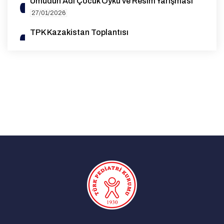
Umudun Adı Çocuk Öykü ve Resim Yarışması
27/01/2026
TPK Kazakistan Toplantısı
14/10/2025
1. Genel Pediatri Sempozyumu
07/08/2025
EAP Yeterlilik (Board) Sınavı Destek Bursu
Duyurusu
27/05/2025
Advocacy for Standardization and High-
Quality Data Collection on Rubella Cases in
the WHO European Region | 26 March 2025
29/03/2025
Çocuk İyilik Merkezi (ÇOİM)
18/03/2025
Yan Dal Uzmanlık Sınavı Sonuçlarına Dair