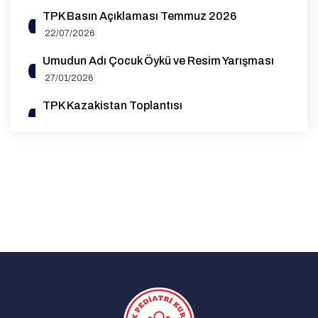
TPK Basın Açıklaması Temmuz 2026
22/07/2026
Umudun Adı Çocuk Öykü ve Resim Yarışması
27/01/2026
TPK Kazakistan Toplantısı
14/10/2025
1. Genel Pediatri Sempozyumu
07/08/2025
EAP Yeterlilik (Board) Sınavı Destek Bursu
Duyurusu
27/05/2025
Advocacy for Standardization and High-
Quality Data Collection on Rubella Cases in
the WHO European Region | 26 March 2025
29/03/2025