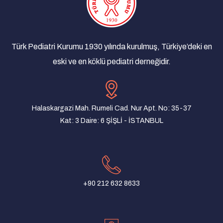
Çocuk İyilik Merkezi (ÇOİM)
18/03/2025
Yan Dal Uzmanlık Sınavı Sonuçlarına Dair
Açıklama
Türk Pediatri Kurumu 1930 yılında kurulmuş, Türkiye’deki en
08/03/2025
eski ve en köklü pediatri derneğidir.
Türk Pediatri Kurumu Derneği Olağan Genel
Kurul İlanı
07/01/2025
Halaskargazi Mah. Rumeli Cad. Nur Apt. No: 35-37
Yenidoğan taramaları yaşam kurtarıcıdır!
Kat: 3 Daire: 6 ŞİŞLİ - İSTANBUL
22/08/2024
Turkish Pediatric Association and Pediatric
Association of Macedonia Joint Meeting
31/07/2024
+90 212 632 8633
Türk Pediatri Kurumu Mersin Şubesi Yönetim
Kurulu ve Denetim Kurulu Oluşturuldu
10/06/2024