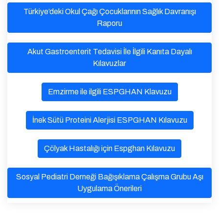
Türkiye’deki Okul Çağı Çocuklarının Sağlık Davranışı
Raporu
Akut Gastroenterit Tedavisi İle İlgili Kanıta Dayalı
Kılavuzlar
Emzirme ile ilgili ESPGHAN Klavuzu
İnek Sütü Proteini Alerjisi ESPGHAN Kılavuzu
Çölyak Hastalığı için Espghan Kılavuzu
Sosyal Pediatri Derneği Bağışıklama Çalışma Grubu Aşı
Uygulama Önerileri