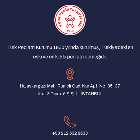
the WHO European Region | 26 March 2025
29/03/2025
Çocuk İyilik Merkezi (ÇOİM)
18/03/2025
Yan Dal Uzmanlık Sınavı Sonuçlarına Dair
Açıklama
Türk Pediatri Kurumu 1930 yılında kurulmuş, Türkiye’deki en
08/03/2025
eski ve en köklü pediatri derneğidir.
Türk Pediatri Kurumu Derneği Olağan Genel
Kurul İlanı
07/01/2025
Halaskargazi Mah. Rumeli Cad. Nur Apt. No: 35-37
Yenidoğan taramaları yaşam kurtarıcıdır!
Kat: 3 Daire: 6 ŞİŞLİ - İSTANBUL
22/08/2024
Turkish Pediatric Association and Pediatric
Association of Macedonia Joint Meeting
31/07/2024
+90 212 632 8633
Türk Pediatri Kurumu Mersin Şubesi Yönetim