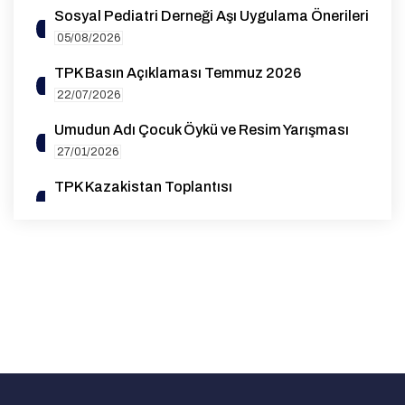
Sosyal Pediatri Derneği Aşı Uygulama Önerileri
05/08/2026
TPK Basın Açıklaması Temmuz 2026
22/07/2026
Umudun Adı Çocuk Öykü ve Resim Yarışması
27/01/2026
TPK Kazakistan Toplantısı
14/10/2025
1. Genel Pediatri Sempozyumu
07/08/2025
EAP Yeterlilik (Board) Sınavı Destek Bursu
Duyurusu
27/05/2025
Advocacy for Standardization and High-
Quality Data Collection on Rubella Cases in