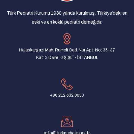
Yan Dal Uzmanlık Sınavı Sonuçlarına Dair
Açıklama
Türk Pediatri Kurumu 1930 yılında kurulmuş, Türkiye’deki en
08/03/2025
eski ve en köklü pediatri derneğidir.
Türk Pediatri Kurumu Derneği Olağan Genel
Kurul İlanı
07/01/2025
Halaskargazi Mah. Rumeli Cad. Nur Apt. No: 35-37
Yenidoğan taramaları yaşam kurtarıcıdır!
Kat: 3 Daire: 6 ŞİŞLİ - İSTANBUL
22/08/2024
Turkish Pediatric Association and Pediatric
Association of Macedonia Joint Meeting
31/07/2024
+90 212 632 8633
Türk Pediatri Kurumu Mersin Şubesi Yönetim
Kurulu ve Denetim Kurulu Oluşturuldu
10/06/2024
TPK Konya Şubesi Akşam Toplantısı
15/05/2024
info@turkpediatri.org.tr