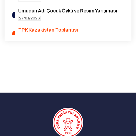
Umudun Adı Çocuk Öykü ve Resim Yarışması
27/01/2026
TPK Kazakistan Toplantısı
14/10/2025
1. Genel Pediatri Sempozyumu
07/08/2025
EAP Yeterlilik (Board) Sınavı Destek Bursu
Duyurusu
27/05/2025
Advocacy for Standardization and High-
Quality Data Collection on Rubella Cases in
the WHO European Region | 26 March 2025
29/03/2025
Çocuk İyilik Merkezi (ÇOİM)
18/03/2025