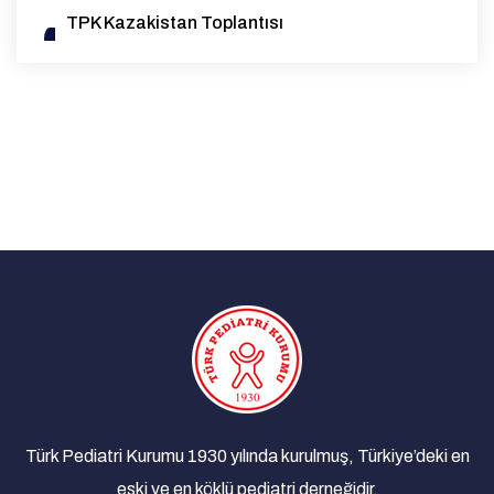
TPK Kazakistan Toplantısı
14/10/2025
1. Genel Pediatri Sempozyumu
07/08/2025
EAP Yeterlilik (Board) Sınavı Destek Bursu
Duyurusu
27/05/2025
Advocacy for Standardization and High-
Quality Data Collection on Rubella Cases in
the WHO European Region | 26 March 2025
29/03/2025
Çocuk İyilik Merkezi (ÇOİM)
18/03/2025
Yan Dal Uzmanlık Sınavı Sonuçlarına Dair
Açıklama
Türk Pediatri Kurumu 1930 yılında kurulmuş, Türkiye’deki en
08/03/2025
eski ve en köklü pediatri derneğidir.