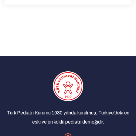
Malnütrisyonun Organik Olmayan Nedenleri ve
Çözüm Yolları
19/03/2021 - Türk Pediatri Kurumu TV
Çocuklarda Herediter Anjioödem
12/03/2021 - Türk Pediatri Kurumu TV
Yenidoğanda İndirekt Hiperbilirübineminin Tanı
ve Tedavisi
11/03/2021 - Türk Pediatri Kurumu TV
Türkiye’de İnvazif Meningokok Hastalığı
10/03/2021 - Türk Pediatri Kurumu TV
Değişen Alışkanlıklarımız ve Günlük Burun
Hijyeni
26/02/2021 - Türk Pediatri Kurumu TV
Türk Pediatri Kurumu 1930 yılında kurulmuş, Türkiye’deki en
Sağlıklı Çocuk İçin Çinko Tedavisi
eski ve en köklü pediatri derneğidir.
25/02/2021 - Türk Pediatri Kurumu TV