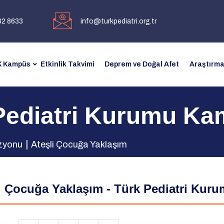
32 8633
info@turkpediatri.org.tr
 Kampüs
Etkinlik Takvimi
Deprem ve Doğal Afet
Araştırma
Pediatri Kurumu K
zyonu
Ateşli Çocuğa Yaklaşım
i Çocuğa Yaklaşım - Türk Pediatri Kur