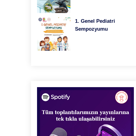
Çocuk Göğüs Hastalıkları Kliniko-
Radyolojik Olgu Serisi
19/02/2021 - Türk Pediatri Kurumu TV
1. Genel Pediatri
Aşılamada En Sık Sorulan Sorular
Sempozyumu
17/02/2021 - Türk Pediatri Kurumu TV
COVID-19 Pandemisi Döneminde Her
Ateşli Çocuk MIS-C midir?
16/02/2021 - Türk Pediatri Kurumu TV
Pediatrik Canlandırmada Son
Güncellemeler
12/02/2021 - Türk Pediatri Kurumu TV
Ateş Yönetiminde Hedeflenmesi
Gerekenler
10/02/2021 - Türk Pediatri Kurumu TV
Pediatrik ARDS
05/02/2021 - Türk Pediatri Kurumu TV