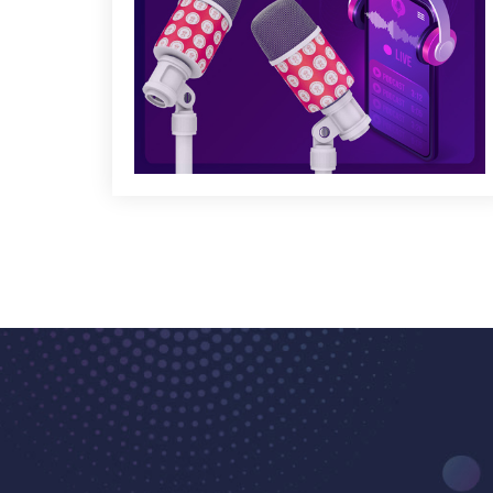
Kalıtsal Metabolik Hastalıklarda Acil
Yaklaşım
29/01/2021 - Türk Pediatri Kurumu TV
Antibiyotik Direnci ve Akılcı Antibiyotik
Kullanımı: Akut Otitis Media
28/01/2021 - Türk Pediatri Kurumu TV
Çocuklarda Ritim Bozuklukları
22/01/2021 - Türk Pediatri Kurumu TV
Diyabet Tipleri ve Diyabetik
Ketoasidoza Yaklaşım
15/01/2021 - Türk Pediatri Kurumu TV
Rotavirüs
13/01/2021 - Türk Pediatri Kurumu TV
Fark Edemediğimiz İshal “Sükraz-
İzomaltaz Eksikliği”
24/12/2020 - Türk Pediatri Kurumu TV