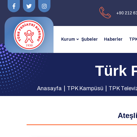
+90 212 6
Kurum
Şubeler
Haberler
TPK
Türk 
Anasayfa
TPK Kampüsü
TPK Televi
Ateşl