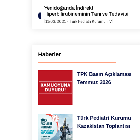
Yenidoğanda İndirekt
Hiperbilirübineminin Tanı ve Tedavisi
11/03/2021 - Türk Pediatri Kurumu TV
Türkiye’de İnvazif Meningokok Hastalığı
10/03/2021 - Türk Pediatri Kurumu TV
Değişen Alışkanlıklarımız ve Günlük
Haberler
Burun Hijyeni
26/02/2021 - Türk Pediatri Kurumu TV
TPK Basın Açıklaması
Sağlıklı Çocuk İçin Çinko Tedavisi
Temmuz 2026
25/02/2021 - Türk Pediatri Kurumu TV
Boğmaca ve Aşılama
24/02/2021 - Türk Pediatri Kurumu TV
Türk Pediatri Kurumu
Antibiyotik Direnci ve Akılcı Antibiyotik
Kullanımı: Toplum Kökenli Pnömoni
Kazakistan Toplantısı
23/02/2021 - Türk Pediatri Kurumu TV