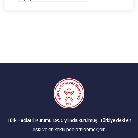
Malnütrisyonun Organik Olmayan Nedenleri ve
Çözüm Yolları
19/03/2021 - Türk Pediatri Kurumu TV
Çocuklarda Herediter Anjioödem
12/03/2021 - Türk Pediatri Kurumu TV
Yenidoğanda İndirekt Hiperbilirübineminin Tanı
ve Tedavisi
11/03/2021 - Türk Pediatri Kurumu TV
Türkiye’de İnvazif Meningokok Hastalığı
10/03/2021 - Türk Pediatri Kurumu TV
Değişen Alışkanlıklarımız ve Günlük Burun
Hijyeni
26/02/2021 - Türk Pediatri Kurumu TV
Türk Pediatri Kurumu 1930 yılında kurulmuş, Türkiye’deki en
Sağlıklı Çocuk İçin Çinko Tedavisi
eski ve en köklü pediatri derneğidir.
25/02/2021 - Türk Pediatri Kurumu TV