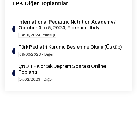
TPK Diğer Toplantılar
International Pedaitric Nutrition Academy /
October 4 to 5, 2024, Florence, Italy.
04/10/2024 - Yurtdışı
Türk Pediatri Kurumu Beslenme Okulu (Üsküp)
09/06/2023 - Diğer
ÇND TPK ortak Deprem Sonrası Online
Toplantı
14/02/2023 - Diğer
10TH EUROPAEDIATRICS CONGRESS
07/10/2021 - Diğer
XIX. Çukurova Pediatri Günleri
19/03/2021 - Diğer
Türk Pediatri Kurumu Manisa Şubesi Çocuk Acil
ve Yoğun Bakım Paneli