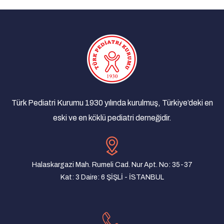
17/11/2019 - Manisa
Türk Pediatri Derneği Olağan Genel Kurulu
02/01/2019 - İstanbul
Türk Pediatri Kurumu Anadolu Toplantıları
21/12/2018 - Antalya
Türk Pediatri Kurumu Anadolu Toplantıları
Türk Pediatri Kurumu 1930 yılında kurulmuş, Türkiye’deki en
10/12/2018 - Şanlıurfa
eski ve en köklü pediatri derneğidir.
Türk Pediatri Kurumu Anadolu Toplantıları
07/12/2018 - Bursa
Türk Pediatri Kurumu Anadolu Toplantıları
Halaskargazi Mah. Rumeli Cad. Nur Apt. No: 35-37
04/12/2018 - Trabzon
Kat: 3 Daire: 6 ŞİŞLİ - İSTANBUL
Türk Pediatri Kurumu Anadolu Toplantıları
27/11/2018 - Samsun
Türk Pediatri Kurumu Anadolu Toplantıları