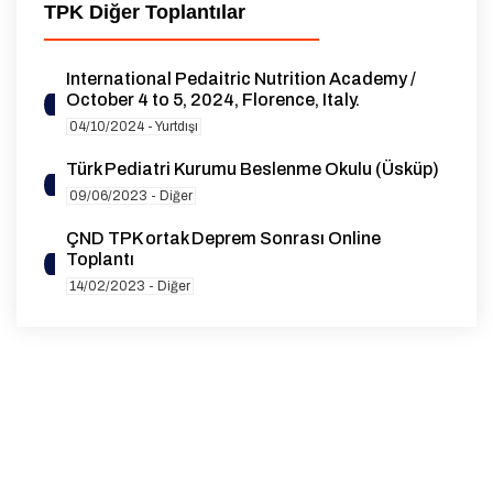
TPK Diğer Toplantılar
International Pedaitric Nutrition Academy /
October 4 to 5, 2024, Florence, Italy.
04/10/2024 - Yurtdışı
Türk Pediatri Kurumu Beslenme Okulu (Üsküp)
09/06/2023 - Diğer
ÇND TPK ortak Deprem Sonrası Online
Toplantı
14/02/2023 - Diğer
10TH EUROPAEDIATRICS CONGRESS
07/10/2021 - Diğer
XIX. Çukurova Pediatri Günleri
19/03/2021 - Diğer
Türk Pediatri Kurumu Manisa Şubesi Çocuk Acil
ve Yoğun Bakım Paneli