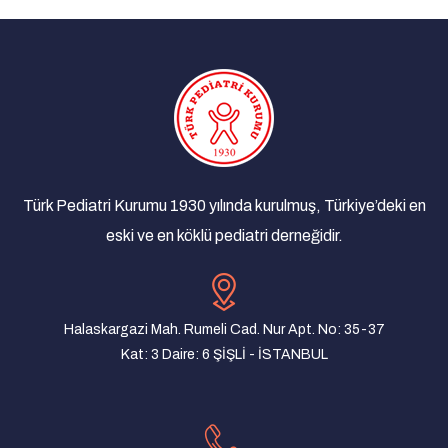
17/11/2019 - Manisa
Türk Pediatri Derneği Olağan Genel Kurulu
02/01/2019 - İstanbul
Türk Pediatri Kurumu Anadolu Toplantıları
21/12/2018 - Antalya
Türk Pediatri Kurumu Anadolu Toplantıları
Türk Pediatri Kurumu 1930 yılında kurulmuş, Türkiye’deki en
10/12/2018 - Şanlıurfa
eski ve en köklü pediatri derneğidir.
Türk Pediatri Kurumu Anadolu Toplantıları
07/12/2018 - Bursa
Türk Pediatri Kurumu Anadolu Toplantıları
Halaskargazi Mah. Rumeli Cad. Nur Apt. No: 35-37
04/12/2018 - Trabzon
Kat: 3 Daire: 6 ŞİŞLİ - İSTANBUL
Türk Pediatri Kurumu Anadolu Toplantıları
27/11/2018 - Samsun
Türk Pediatri Kurumu Anadolu Toplantıları