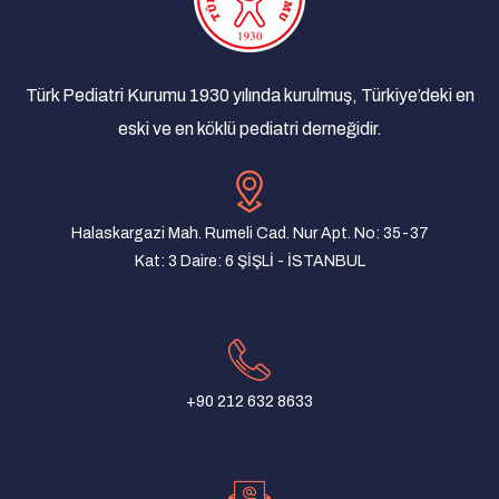
Türk Pediatri Kurumu Anadolu Toplantıları
21/12/2018 - Antalya
Türk Pediatri Kurumu Anadolu Toplantıları
Türk Pediatri Kurumu 1930 yılında kurulmuş, Türkiye’deki en
10/12/2018 - Şanlıurfa
eski ve en köklü pediatri derneğidir.
Türk Pediatri Kurumu Anadolu Toplantıları
07/12/2018 - Bursa
Türk Pediatri Kurumu Anadolu Toplantıları
Halaskargazi Mah. Rumeli Cad. Nur Apt. No: 35-37
04/12/2018 - Trabzon
Kat: 3 Daire: 6 ŞİŞLİ - İSTANBUL
Türk Pediatri Kurumu Anadolu Toplantıları
27/11/2018 - Samsun
Türk Pediatri Kurumu Anadolu Toplantıları
26/11/2018 - Ankara
+90 212 632 8633
15. Dr. Sadık Yağcı Eğitim Günleri
02/10/2018 - Isparta
Gaucher Hastalığının Tanı ve Tedavisinde