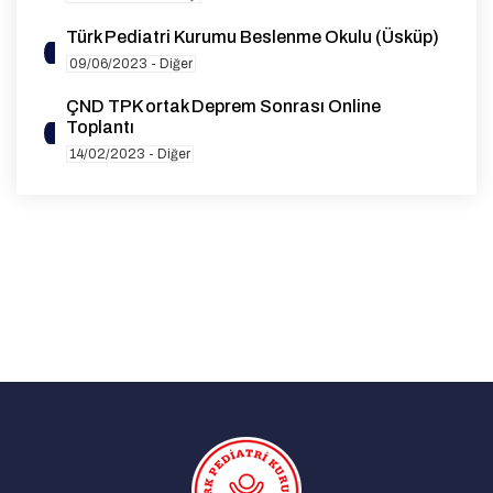
Türk Pediatri Kurumu Beslenme Okulu (Üsküp)
09/06/2023 - Diğer
ÇND TPK ortak Deprem Sonrası Online
Toplantı
14/02/2023 - Diğer
10TH EUROPAEDIATRICS CONGRESS
07/10/2021 - Diğer
XIX. Çukurova Pediatri Günleri
19/03/2021 - Diğer
Türk Pediatri Kurumu Manisa Şubesi Çocuk Acil
ve Yoğun Bakım Paneli
17/11/2019 - Manisa
Türk Pediatri Derneği Olağan Genel Kurulu
02/01/2019 - İstanbul