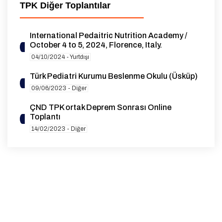
TPK Diğer Toplantılar
International Pedaitric Nutrition Academy /
October 4 to 5, 2024, Florence, Italy.
04/10/2024 - Yurtdışı
Türk Pediatri Kurumu Beslenme Okulu (Üsküp)
09/06/2023 - Diğer
ÇND TPK ortak Deprem Sonrası Online
Toplantı
14/02/2023 - Diğer
10TH EUROPAEDIATRICS CONGRESS
07/10/2021 - Diğer
XIX. Çukurova Pediatri Günleri
19/03/2021 - Diğer
Türk Pediatri Kurumu Manisa Şubesi Çocuk Acil
ve Yoğun Bakım Paneli