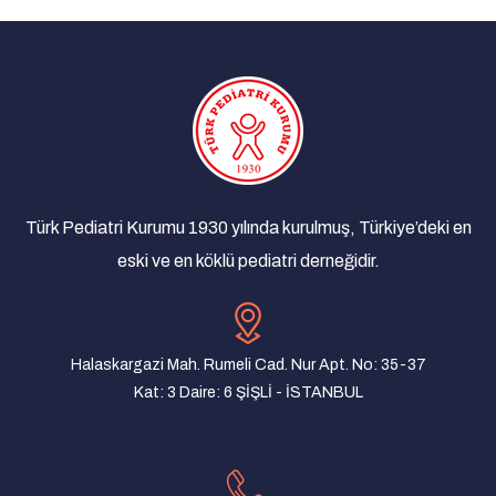
17/11/2019 - Manisa
Türk Pediatri Derneği Olağan Genel Kurulu
02/01/2019 - İstanbul
Türk Pediatri Kurumu Anadolu Toplantıları
21/12/2018 - Antalya
Türk Pediatri Kurumu Anadolu Toplantıları
Türk Pediatri Kurumu 1930 yılında kurulmuş, Türkiye’deki en
10/12/2018 - Şanlıurfa
eski ve en köklü pediatri derneğidir.
Türk Pediatri Kurumu Anadolu Toplantıları
07/12/2018 - Bursa
Türk Pediatri Kurumu Anadolu Toplantıları
Halaskargazi Mah. Rumeli Cad. Nur Apt. No: 35-37
04/12/2018 - Trabzon
Kat: 3 Daire: 6 ŞİŞLİ - İSTANBUL
Türk Pediatri Kurumu Anadolu Toplantıları
27/11/2018 - Samsun
Türk Pediatri Kurumu Anadolu Toplantıları