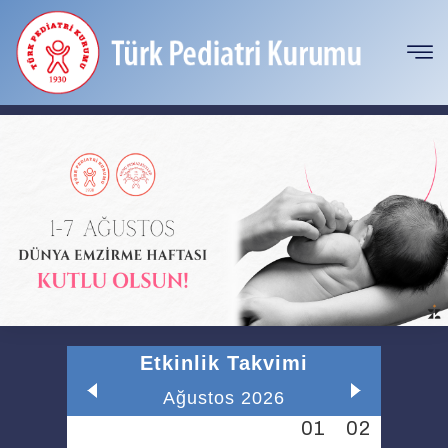
Etkinlik Takvimi
Ağustos 2026
27
28
29
30
31
01
02