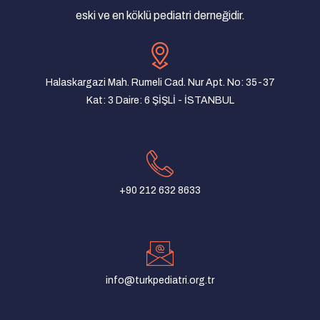
15/01/2020 - İstanbul
eski ve en köklü pediatri derneğidir.
TPK Akşam Toplantısı
18/12/2019 - İstanbul
Halaskargazi Mah. Rumeli Cad. Nur Apt. No: 35-37
TPK Akşam Toplantısı
Kat: 3 Daire: 6 ŞİŞLİ - İSTANBUL
13/11/2019 - İstanbul
TPK Akşam Toplantısı
17/10/2019 - İzmir
TPK Akşam Toplantısı
+90 212 632 8633
15/10/2019 - İstanbul
TPK Akşam Toplantısı
09/10/2019 - İstanbul
TPK Akşam Toplantısı
info@turkpediatri.org.tr
03/10/2019 - Adana
Olgularla Pediatri Akşam Toplantısı