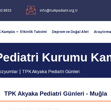
32 8633
info@turkpediatri.org.tr
 Kampüs
Etkinlik Takvimi
Deprem ve Doğal Afet
Araştırma
Pediatri Kurumu K
zyumlar
TPK Akyaka Pediatri Günleri
TPK Akyaka Pediatri Günleri - Muğla