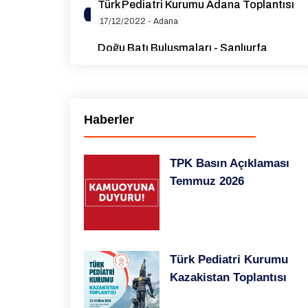
Türk Pediatri Kurumu Adana Toplantısı
17/12/2022 - Adana
Doğu Batı Buluşmaları - Şanlıurfa
19/11/2022 - Şanlıurfa
Doğu Batı Buluşmaları - Van
29/10/2022 - Van
Haberler
Nörometabolik Dismorfoloji
Sempozyumu
TPK Basın Açıklaması
08/03/2013 - İstanbul
Temmuz 2026
Türk Pediatri Kurumu
Kazakistan Toplantısı