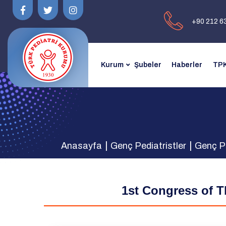
+90 212 6
Kurum
Şubeler
Haberler
TPK
Anasayfa
Genç Pediatristler
Genç Pe
1st Congress of T