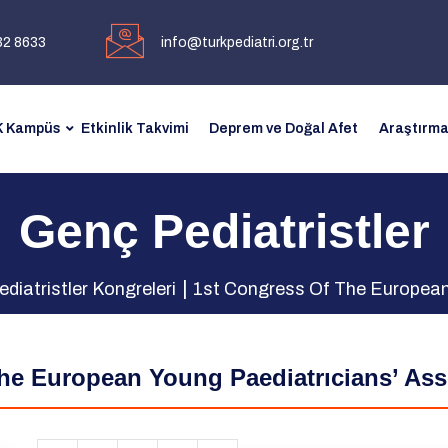
32 8633
info@turkpediatri.org.tr
 Kampüs
Etkinlik Takvimi
Deprem ve Doğal Afet
Araştırma
Genç Pediatristler
diatristler Kongreleri
1st Congress Of The European
he European Young Paediatrıcians’ Asso