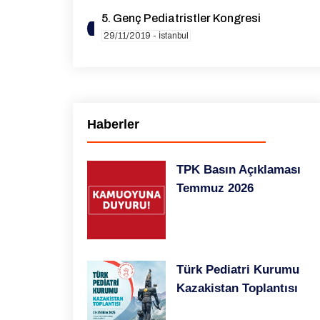
5. Genç Pediatristler Kongresi
29/11/2019 - İstanbul
4. Genç Pediatristler Kongresi
30/11/2018 - İstanbul
3. Genç Pediatristler Kongresi
Haberler
01/12/2017 - İstanbul
2. Genç Pediatristler Kongresi
TPK Basın Açıklaması
02/12/2016 - İstanbul
Temmuz 2026
1st Congress of The European Young
Paediatrıcians’ Association
04/12/2015 - İstanbul
Türk Pediatri Kurumu
Kazakistan Toplantısı